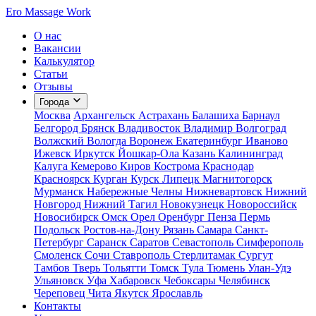
Ero
Massage
Work
О нас
Вакансии
Калькулятор
Статьи
Отзывы
Города
Москва
Архангельск
Астрахань
Балашиха
Барнаул
Белгород
Брянск
Владивосток
Владимир
Волгоград
Волжский
Вологда
Воронеж
Екатеринбург
Иваново
Ижевск
Иркутск
Йошкар-Ола
Казань
Калининград
Калуга
Кемерово
Киров
Кострома
Краснодар
Красноярск
Курган
Курск
Липецк
Магнитогорск
Мурманск
Набережные Челны
Нижневартовск
Нижний
Новгород
Нижний Тагил
Новокузнецк
Новороссийск
Новосибирск
Омск
Орел
Оренбург
Пенза
Пермь
Подольск
Ростов-на-Дону
Рязань
Самара
Санкт-
Петербург
Саранск
Саратов
Севастополь
Симферополь
Смоленск
Сочи
Ставрополь
Стерлитамак
Сургут
Тамбов
Тверь
Тольятти
Томск
Тула
Тюмень
Улан-Удэ
Ульяновск
Уфа
Хабаровск
Чебоксары
Челябинск
Череповец
Чита
Якутск
Ярославль
Контакты